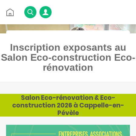
Retour
Rechercher
à
l'accueil
Accéder au menu
Accéder au contenu
Inscription exposants au
Salon Eco-construction Eco-
rénovation
Retour vers Économie
Salon Eco-rénovation & Eco-
construction 2026 à Cappelle-en-
Pévèle