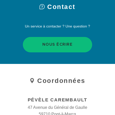
Contact
Un service à contacter ? Une question ?
NOUS ÉCRIRE
Coordonnées
Coordonnées
et
horaires
PÉVÈLE CAREMBAULT
47 Avenue du Général de Gaulle
59710 Pont-à-Marcq